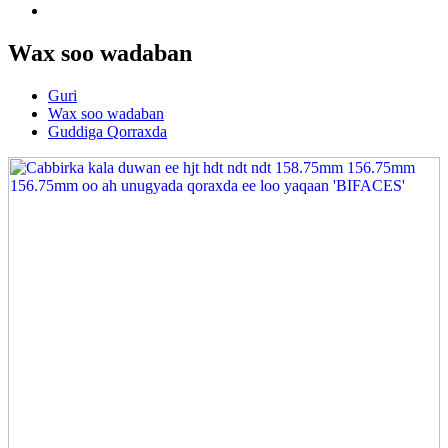
Wax soo wadaban
Guri
Wax soo wadaban
Guddiga Qorraxda