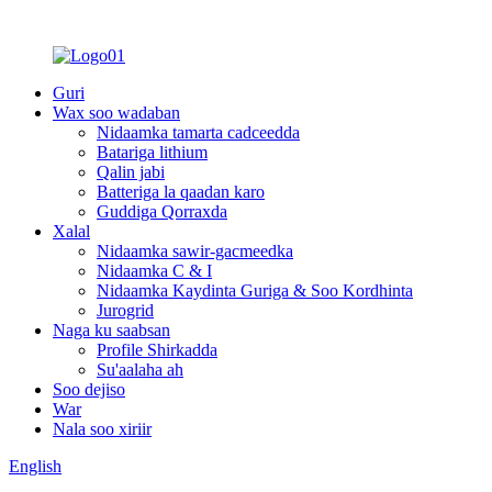
Guri
Wax soo wadaban
Nidaamka tamarta cadceedda
Batariga lithium
Qalin jabi
Batteriga la qaadan karo
Guddiga Qorraxda
Xalal
Nidaamka sawir-gacmeedka
Nidaamka C & I
Nidaamka Kaydinta Guriga & Soo Kordhinta
Jurogrid
Naga ku saabsan
Profile Shirkadda
Su'aalaha ah
Soo dejiso
War
Nala soo xiriir
English